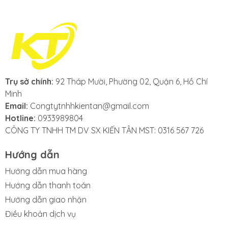
Cạnh bàn được bo góc mềm mại, và được cuốn biên
theo qui trình công nghệ độc quyền của Qui Phúc, an
toàn cho người sử dụng.
Ống chân phi 30, dày 5 dem cho khả năng chịu tải
tổng thể cao.
Trụ sở chính:
92 Tháp Mười, Phường 02, Quận 6, Hồ Chí
Minh
Bàn inox WIN gọn nhẹ, dễ dàng xếp lại, giúp tiết kiệm
Email:
Congtytnhhkientan@gmail.com
không gian nhà cửa. Rất tiện lợi!
Hotline:
0933989804
CÔNG TY TNHH TM DV SX KIẾN TÂN MST: 0316 567 726
Hướng dẫn
Hướng dẫn mua hàng
Hướng dẫn thanh toán
Hướng dẫn giao nhận
Điều khoản dịch vụ