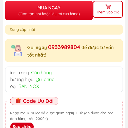
MUA NGAY
Thêm vào giỏ
(Giao tận nơi hoặc lấy tại cửa hàng)
Đang cập nhật
0933989804
Gọi ngay
để được tư vấn
tốt nhất!
Tình trạng:
Còn hàng
Thương hiệu:
Qui phúc
Loại:
BÀN INOX
Code Ưu Đãi
Nhập mã
KT2022
để được giảm ngay 100k (áp dụng cho các
đơn hàng trên 2000k)
Sao chép