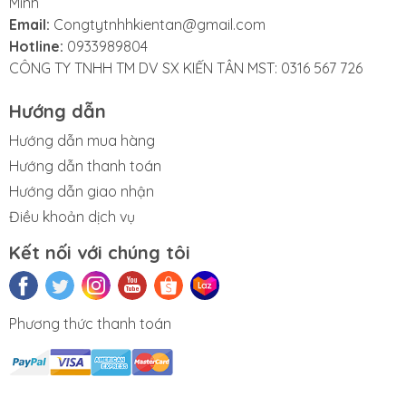
Minh
Email:
Congtytnhhkientan@gmail.com
Hotline:
0933989804
CÔNG TY TNHH TM DV SX KIẾN TÂN MST: 0316 567 726
Hướng dẫn
Hướng dẫn mua hàng
Hướng dẫn thanh toán
Hướng dẫn giao nhận
Điều khoản dịch vụ
Kết nối với chúng tôi
Phương thức thanh toán
n phẩm Văn
Thùng rác gia
Sóng nhựa
Thùng đá
Thùng tr
phòng
dụng - công
vuông