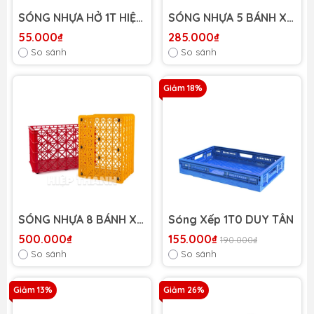
SÓNG NHỰA HỞ 1T HIỆP
SÓNG NHỰA 5 BÁNH XE
THÀNH
HIỆP THÀNH
55.000₫
285.000₫
So sánh
So sánh
Giảm 18%
SÓNG NHỰA 8 BÁNH XE
Sóng Xếp 1T0 DUY TÂN
HIỆP THÀNH
500.000₫
155.000₫
190.000₫
So sánh
So sánh
Giảm 13%
Giảm 26%