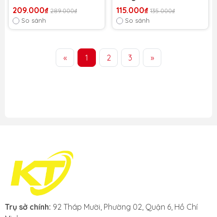
DUY TÂN
209.000₫
115.000₫
289.000₫
135.000₫
So sánh
So sánh
«
1
2
3
»
Trụ sở chính:
92 Tháp Mười, Phường 02, Quận 6, Hồ Chí