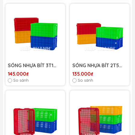
SÓNG NHỰA BÍT 3T1
SÓNG NHỰA BÍT 2T5
HIỆP THÀNH
HIỆP THÀNH
145.000₫
135.000₫
So sánh
So sánh