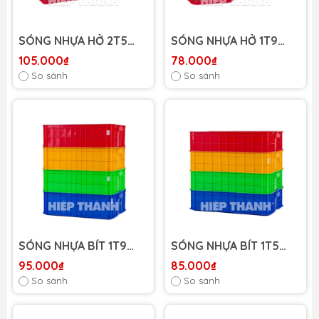
SÓNG NHỰA HỞ 2T5
SÓNG NHỰA HỞ 1T9
HIỆP THÀNH
HIỆP THÀNH
105.000₫
78.000₫
So sánh
So sánh
SÓNG NHỰA BÍT 1T9
SÓNG NHỰA BÍT 1T5
HIỆP THÀNH
HIỆP THÀNH
95.000₫
85.000₫
So sánh
So sánh