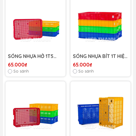
SÓNG NHỰA HỞ 1T5
SÓNG NHỰA BÍT 1T HIỆP
HIỆP THÀNH
THÀNH
65.000₫
65.000₫
So sánh
So sánh