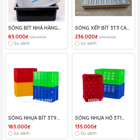
SÓNG BÍT NHÀ HÀNG
SÓNG XẾP BÍT 3T3 CAO
1T5 DUY TÂN
CẤP
85.000₫
236.000₫
108.000₫
296.000₫
So sánh
So sánh
SÓNG NHỰA BÍT 3T9
SÓNG NHỰA HỞ 3T1
HIỆP THÀNH
HIỆP THÀNH
185.000₫
135.000₫
So sánh
So sánh