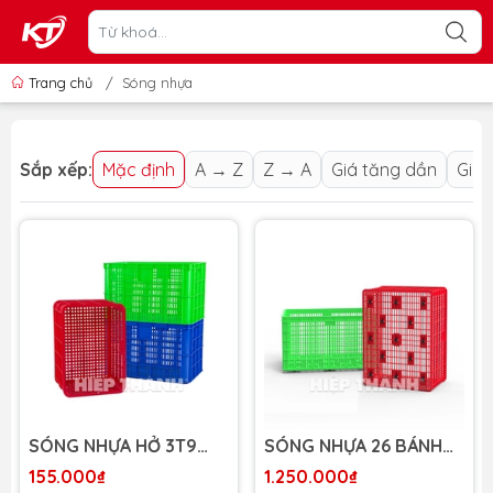
Trang chủ
/
Sóng nhựa
Sắp xếp:
Mặc định
A → Z
Z → A
Giá tăng dần
Giá 
SÓNG NHỰA HỞ 3T9
SÓNG NHỰA 26 BÁNH
HIỆP THÀNH
XE HIỆP THÀNH
155.000₫
1.250.000₫