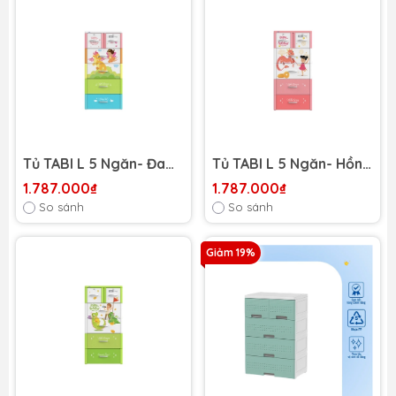
Tủ TABI L 5 Ngăn- Đa
Tủ TABI L 5 Ngăn- Hồng
sắc Rồng bé gái
Rồng mùa Xuân
1.787.000₫
1.787.000₫
So sánh
So sánh
Giảm 19%