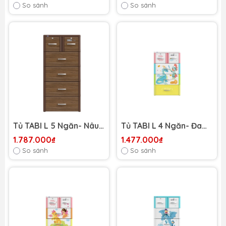
So sánh
So sánh
Tủ TABI L 5 Ngăn- Nâu
Tủ TABI L 4 Ngăn- Đa
gỗ đậm
sắc rồng bé Trai
1.787.000₫
1.477.000₫
So sánh
So sánh