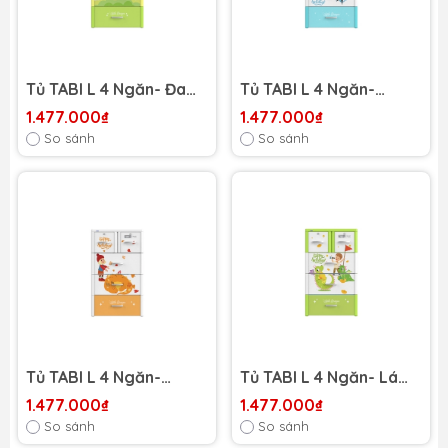
Tủ TABI L 4 Ngăn- Đa
Tủ TABI L 4 Ngăn-
sắc rồng bé Gái
Dương khủng long
1.477.000₫
1.477.000₫
So sánh
So sánh
Tủ TABI L 4 Ngăn-
Tủ TABI L 4 Ngăn- Lá
Trắng rồng ngủ đông
rồng mùa Hè
1.477.000₫
1.477.000₫
So sánh
So sánh