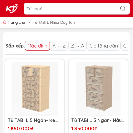
Trang chủ
/
Tủ TABI L Nhựa Duy Tân
Sắp xếp:
Mặc định
A → Z
Z → A
Giá tăng dần
Giá 
Tủ TABI L 5 Ngăn- Kem
Tủ TABI L 5 Ngăn- Nâu
lá gỗ
hoa gỗ
1.850.000₫
1.850.000₫