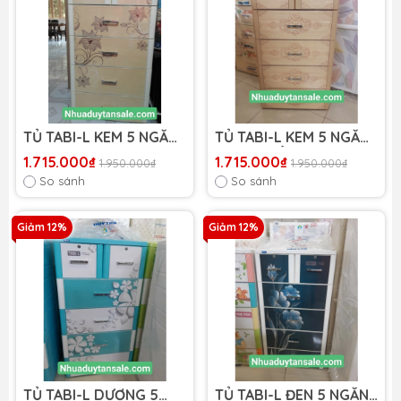
TỦ TABI-L KEM 5 NGĂN
TỦ TABI-L KEM 5 NGĂN
( HOA TULIP )DUY TÂN
CHẠM KHẮC DUY TÂN
1.715.000₫
1.715.000₫
1.950.000₫
1.950.000₫
So sánh
So sánh
Giảm 12%
Giảm 12%
TỦ TABI-L DƯƠNG 5
TỦ TABI-L ĐEN 5 NGĂN