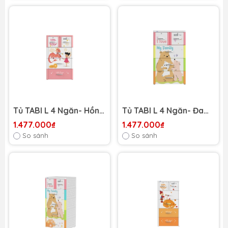
Tủ TABI L 4 Ngăn- Hồng
Tủ TABI L 4 Ngăn- Đa
rồng mùa Xuân
sắc gấu
1.477.000₫
1.477.000₫
So sánh
So sánh