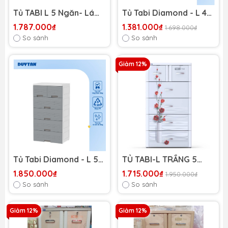
Tủ TABI L 5 Ngăn- Lá
Tủ Tabi Diamond - L 4
Rồng mùa hè
Ngăn Nhựa Duy Tân
1.787.000₫
1.381.000₫
1.698.000₫
So sánh
So sánh
Giảm 12%
Tủ Tabi Diamond - L 5
TỦ TABI-L TRẮNG 5
Ngăn Nhựa Duy Tân
NGĂN DUY TÂN
1.850.000₫
1.715.000₫
1.950.000₫
So sánh
So sánh
Giảm 12%
Giảm 12%