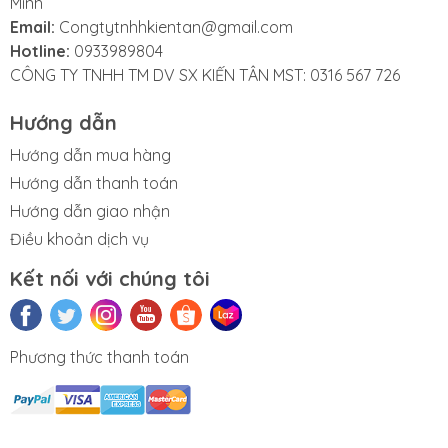
Minh
Email:
Congtytnhhkientan@gmail.com
Hotline:
0933989804
CÔNG TY TNHH TM DV SX KIẾN TÂN MST: 0316 567 726
Hướng dẫn
Hướng dẫn mua hàng
Hướng dẫn thanh toán
Hướng dẫn giao nhận
Điều khoản dịch vụ
Kết nối với chúng tôi
Phương thức thanh toán
n phẩm Văn
Thùng rác gia
Sóng nhựa
Thùng đá
Thùng tr
phòng
dụng - công
vuông