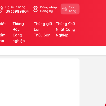
Gọi mua hàng
Đăng nhập
Giỏ
0933989804
Đăng ký
hàng
hiết
Thùng
Thùng giữ
Thùng Chữ
ị
Rác
Lạnh
Nhật Công
ầm
Công
Thủy Sản
Nghiệp
on
nghiệp