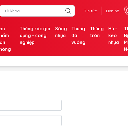
Tin tức
Liên hệ
ản
Thùng rác gia
Sóng
Thùng
Thùng
Hủ -
T
hẩm
dụng - công
nhựa
đá
tròn
keo
B
ăn
nghiệp
vuông
nhựa
M
hòng
N