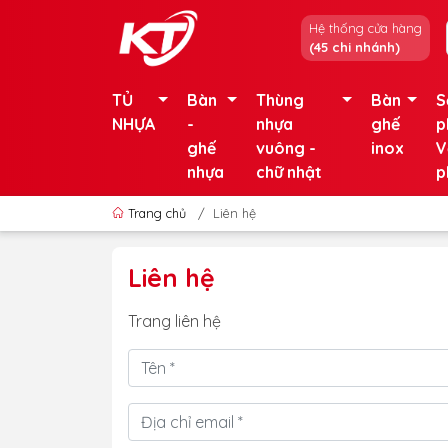
Hệ thống cửa hàng
(45 chi nhánh)
TỦ
Bàn
Thùng
Bàn
S
NHỰA
-
nhựa
ghế
p
ghế
vuông -
inox
V
nhựa
chữ nhật
p
Trang chủ
/
Liên hệ
Liên hệ
Trang liên hệ