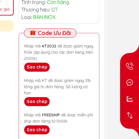
Tình trạng:
Còn hàng
o giỏ
Thương hiệu:
DT
Loại:
BÀN INOX
Code Ưu Đãi
Nhập mã
KT2022
để được giảm ngay
100k (áp dụng cho các đơn hàng trên
2000k)
Sao chép
Nhập mã KT để được giảm ngay 5%
tổng giá trị đơn hàng. Số lượng có
hạn
Sao chép
Nhập mã
FREESHIP
để được miễn phí
ship đơn hàng từ 1000k
Sao chép