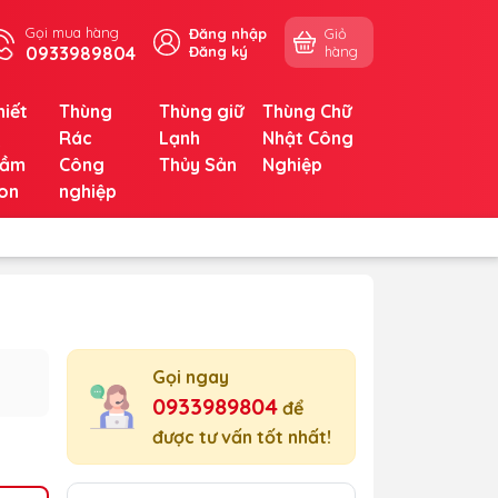
Gọi mua hàng
Đăng nhập
Giỏ
0933989804
Đăng ký
hàng
hiết
Thùng
Thùng giữ
Thùng Chữ
ị
Rác
Lạnh
Nhật Công
ầm
Công
Thủy Sản
Nghiệp
on
nghiệp
Gọi ngay
0933989804
để
được tư vấn tốt nhất!