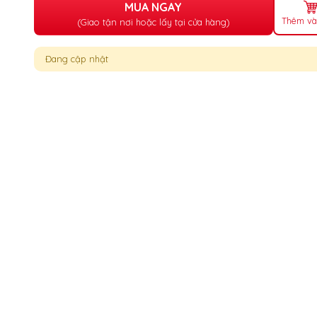
MUA NGAY
Thêm và
(Giao tận nơi hoặc lấy tại cửa hàng)
Đang cập nhật