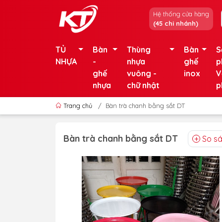
Hệ thống cửa hàng
(45 chi nhánh)
TỦ
Bàn
Thùng
Bàn
S
NHỰA
-
nhựa
ghế
p
ghế
vuông -
inox
V
nhựa
chữ nhật
p
Trang chủ
/
Bàn trà chanh bằng sắt DT
Bàn trà chanh bằng sắt DT
So s