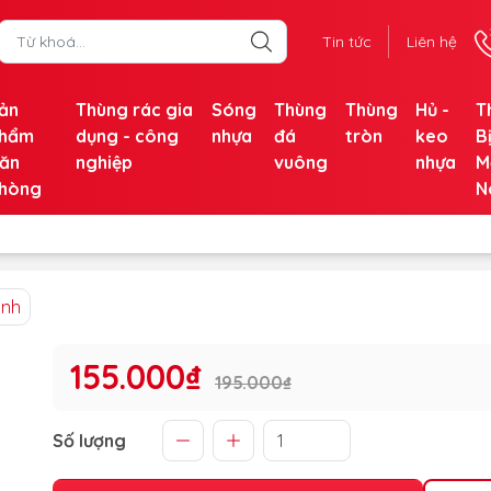
Tin tức
Liên hệ
ản
Thùng rác gia
Sóng
Thùng
Thùng
Hủ -
T
hẩm
dụng - công
nhựa
đá
tròn
keo
B
ăn
nghiệp
vuông
nhựa
M
hòng
N
ánh
155.000₫
195.000₫
Số lượng