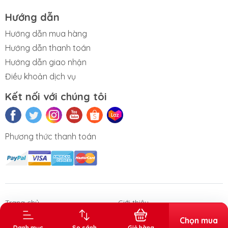
Hướng dẫn
Hướng dẫn mua hàng
Hướng dẫn thanh toán
Hướng dẫn giao nhận
Điều khoản dịch vụ
Kết nối với chúng tôi
Phương thức thanh toán
n phẩm Văn
Thùng rác gia
Sóng nhựa
Thùng đá
Thùng tr
phòng
dụng - công
vuông
nghiệp
Trang chủ
Giới thiệu
Sản phẩm
Chọn mua
Danh mục
So sánh
Giỏ hàng