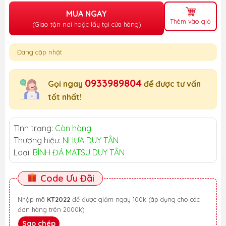
MUA NGAY
Thêm vào giỏ
(Giao tận nơi hoặc lấy tại cửa hàng)
Đang cập nhật
0933989804
Gọi ngay
để được tư vấn
tốt nhất!
Tình trạng:
Còn hàng
Thương hiệu:
NHỰA DUY TÂN
Loại:
BÌNH ĐÁ MATSU DUY TÂN
Code Ưu Đãi
Nhập mã
KT2022
để được giảm ngay 100k (áp dụng cho các
đơn hàng trên 2000k)
Sao chép