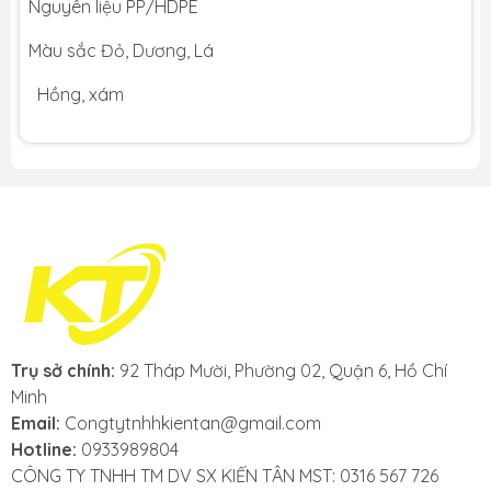
Nguyên liệu PP/HDPE
Màu sắc Đỏ, Dương, Lá
Hồng, xám
Trụ sở chính:
92 Tháp Mười, Phường 02, Quận 6, Hồ Chí
Minh
Email:
Congtytnhhkientan@gmail.com
Hotline:
0933989804
CÔNG TY TNHH TM DV SX KIẾN TÂN MST: 0316 567 726