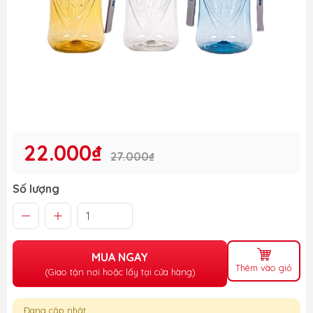
22.000₫
27.000₫
Số lượng
MUA NGAY
Thêm vào giỏ
(Giao tận nơi hoặc lấy tại cửa hàng)
Đang cập nhật