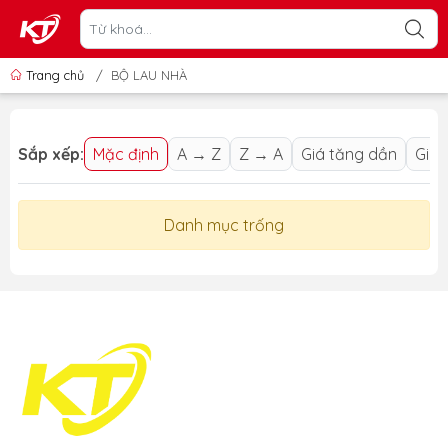
Trang chủ
/
BỘ LAU NHÀ
Sắp xếp:
Mặc định
A → Z
Z → A
Giá tăng dần
Giá 
Danh mục trống