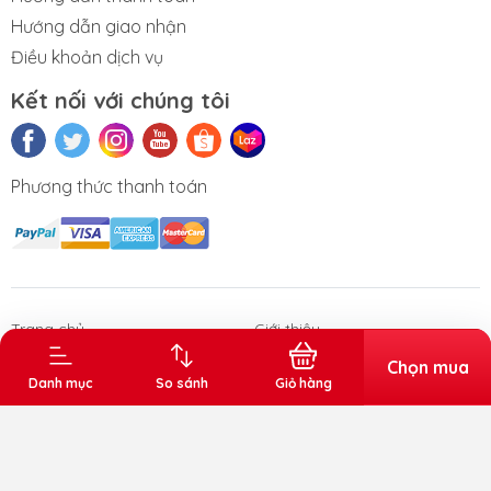
Hướng dẫn giao nhận
Điều khoản dịch vụ
Kết nối với chúng tôi
Phương thức thanh toán
n phẩm Văn
Thùng rác gia
Sóng nhựa
Thùng đá
Thùng tr
phòng
dụng - công
vuông
nghiệp
Trang chủ
Giới thiệu
Sản phẩm
Chọn mua
Danh mục
So sánh
Giỏ hàng
Bản quyền thuộc về Kiến Tân. Cung cấp bởi Sapo.