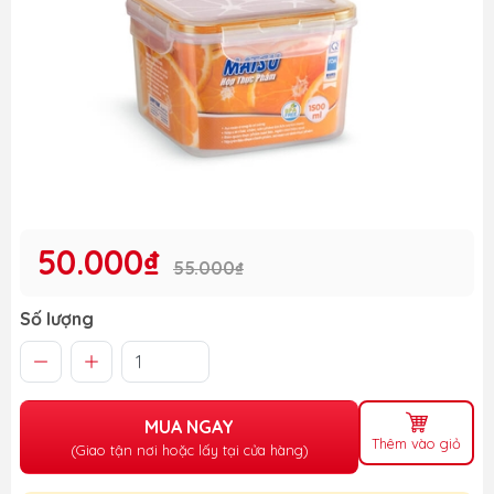
50.000₫
55.000₫
Số lượng
MUA NGAY
Thêm vào giỏ
(Giao tận nơi hoặc lấy tại cửa hàng)