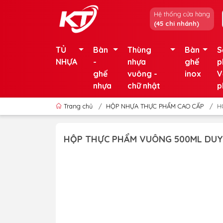
Hệ thống cửa hàng
(45 chi nhánh)
TỦ
Bàn
Thùng
Bàn
S
NHỰA
-
nhựa
ghế
p
ghế
vuông -
inox
V
nhựa
chữ nhật
p
Trang chủ
/
HỘP NHỰA THỰC PHẨM CAO CẤP
/
H
HỘP THỰC PHẨM VUÔNG 500ML DUY