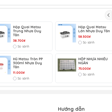
Hộp Quai Matsu
Hộp Quai Matsu
Trung Nhựa Duy
Lớn Nhựa Duy Tân
Tân
58.500₫
38.700₫
So sánh
So sánh
Hũ Matsu Tròn PP
HỘP NHỰA NHIỀU
300ml Nhựa Duy
NGĂN
Tân
75.000₫
11.000₫
So sánh
So sánh
Hướng dẫn