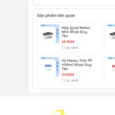
Sản phẩm liên quan
Hộp Quai Matsu
Nhỏ Nhựa Duy
Tân
24.700₫
So sánh
Hũ Matsu Tròn PP
400ml Nhựa Duy
Tân
12.000₫
So sánh