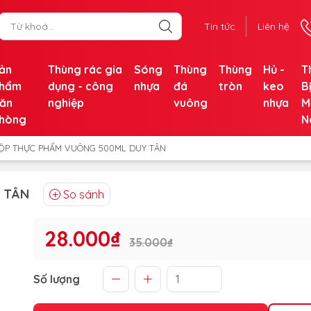
Tin tức
Liên hệ
ản
Thùng rác gia
Sóng
Thùng
Thùng
Hủ -
T
hẩm
dụng - công
nhựa
đá
tròn
keo
B
ăn
nghiệp
vuông
nhựa
M
hòng
N
ỘP THỰC PHẨM VUÔNG 500ML DUY TÂN
 TÂN
So sánh
28.000₫
35.000₫
Số lượng