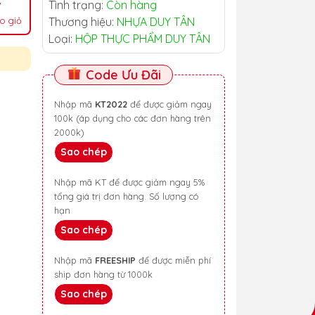
Tình trạng:
Còn hàng
o giỏ
Thương hiệu:
NHỰA DUY TÂN
Loại:
HỘP THỰC PHẨM DUY TÂN
Code Ưu Đãi
Nhập mã
KT2022
để được giảm ngay
100k (áp dụng cho các đơn hàng trên
2000k)
Sao chép
Nhập mã KT để được giảm ngay 5%
tổng giá trị đơn hàng. Số lượng có
hạn
Sao chép
Nhập mã
FREESHIP
để được miễn phí
ship đơn hàng từ 1000k
Sao chép