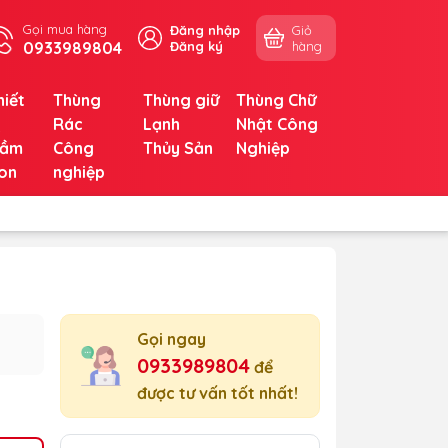
Gọi mua hàng
Đăng nhập
Giỏ
0933989804
Đăng ký
hàng
hiết
Thùng
Thùng giữ
Thùng Chữ
ị
Rác
Lạnh
Nhật Công
ầm
Công
Thủy Sản
Nghiệp
on
nghiệp
Gọi ngay
0933989804
để
được tư vấn tốt nhất!