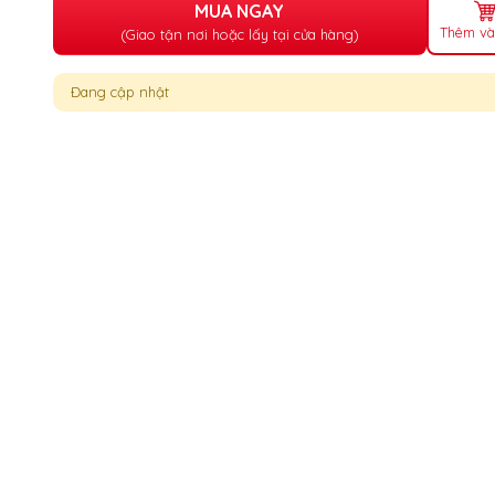
MUA NGAY
Thêm và
(Giao tận nơi hoặc lấy tại cửa hàng)
Đang cập nhật