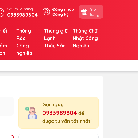
Gọi mua hàng
Đăng nhập
Giỏ
0933989804
Đăng ký
hàng
hiết
Thùng
Thùng giữ
Thùng Chữ
ị
Rác
Lạnh
Nhật Công
ầm
Công
Thủy Sản
Nghiệp
on
nghiệp
Gọi ngay
0933989804
để
được tư vấn tốt nhất!