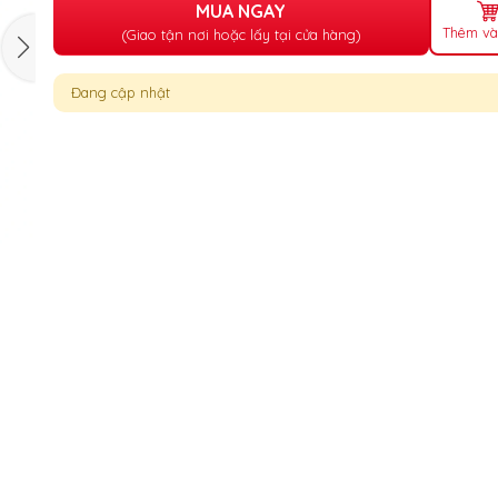
MUA NGAY
Thêm và
(Giao tận nơi hoặc lấy tại cửa hàng)
Đang cập nhật