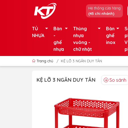
Hệ thống cửa hàng
(45 chi nhánh)
TỦ
Bàn
Thùng
Bàn
S
NHỰA
-
nhựa
ghế
p
ghế
vuông -
inox
V
nhựa
chữ nhật
p
Trang chủ
/
KỆ LỠ 3 NGĂN DUY TÂN
KỆ LỠ 3 NGĂN DUY TÂN
So sánh