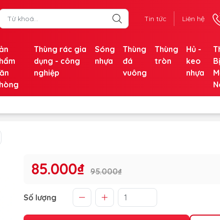
Tin tức
Liên hệ
ản
Thùng rác gia
Sóng
Thùng
Thùng
Hủ -
T
hẩm
dụng - công
nhựa
đá
tròn
keo
B
ăn
nghiệp
vuông
nhựa
M
hòng
N
85.000₫
95.000₫
Số lượng