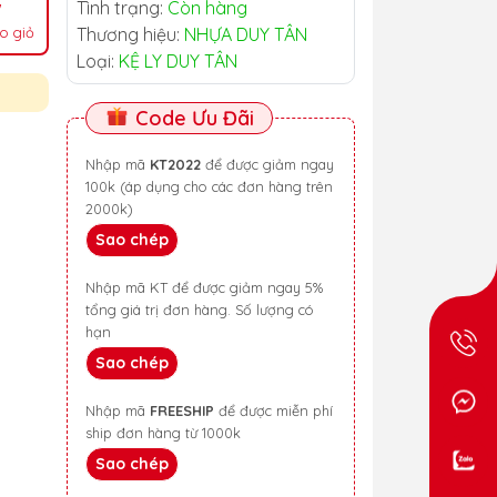
Tình trạng:
Còn hàng
o giỏ
Thương hiệu:
NHỰA DUY TÂN
Loại:
KỆ LY DUY TÂN
Code Ưu Đãi
Nhập mã
KT2022
để được giảm ngay
100k (áp dụng cho các đơn hàng trên
2000k)
Sao chép
Nhập mã KT để được giảm ngay 5%
tổng giá trị đơn hàng. Số lượng có
hạn
Sao chép
Nhập mã
FREESHIP
để được miễn phí
ship đơn hàng từ 1000k
Sao chép