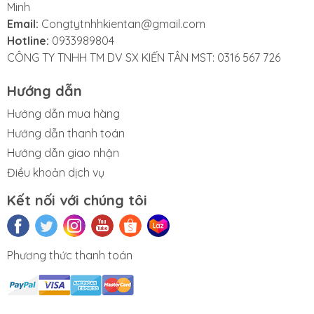
Minh
Email:
Congtytnhhkientan@gmail.com
Hotline:
0933989804
CÔNG TY TNHH TM DV SX KIẾN TÂN MST: 0316 567 726
Hướng dẫn
Hướng dẫn mua hàng
Hướng dẫn thanh toán
Hướng dẫn giao nhận
Điều khoản dịch vụ
Kết nối với chúng tôi
Phương thức thanh toán
n phẩm Văn
Thùng rác gia
Sóng nhựa
Thùng đá
Thùng tr
phòng
dụng - công
vuông