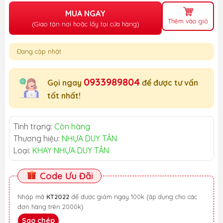
MUA NGAY
Thêm vào giỏ
(Giao tận nơi hoặc lấy tại cửa hàng)
Đang cập nhật
0933989804
Gọi ngay
để được tư vấn
tốt nhất!
Tình trạng:
Còn hàng
Thương hiệu:
NHỰA DUY TÂN
Loại:
KHAY NHỰA DUY TÂN
Code Ưu Đãi
Nhập mã
KT2022
để được giảm ngay 100k (áp dụng cho các
đơn hàng trên 2000k)
Sao chép