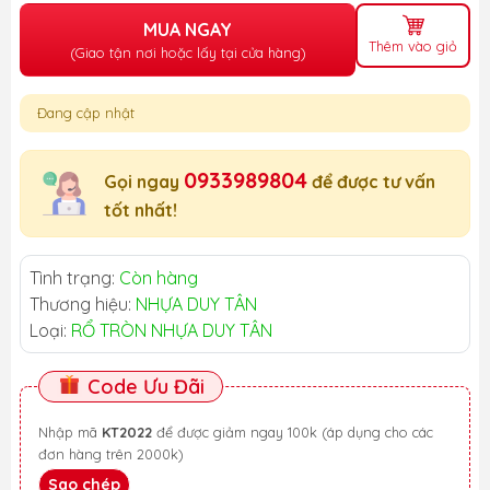
MUA NGAY
Thêm vào giỏ
(Giao tận nơi hoặc lấy tại cửa hàng)
Đang cập nhật
0933989804
Gọi ngay
để được tư vấn
tốt nhất!
Tình trạng:
Còn hàng
Thương hiệu:
NHỰA DUY TÂN
Loại:
RỔ TRÒN NHỰA DUY TÂN
Code Ưu Đãi
Nhập mã
KT2022
để được giảm ngay 100k (áp dụng cho các
đơn hàng trên 2000k)
Sao chép