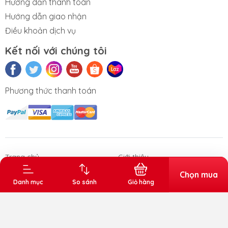
Hướng dẫn thanh toán
Hướng dẫn giao nhận
Điều khoản dịch vụ
Kết nối với chúng tôi
Phương thức thanh toán
n phẩm Văn
Thùng rác gia
Sóng nhựa
Thùng đá
Thùng tr
phòng
dụng - công
vuông
nghiệp
Trang chủ
Giới thiệu
Sản phẩm
Chọn mua
Danh mục
So sánh
Giỏ hàng
Bản quyền thuộc về Kiến Tân. Cung cấp bởi Sapo.