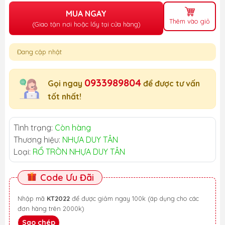
MUA NGAY
Thêm vào giỏ
(Giao tận nơi hoặc lấy tại cửa hàng)
Đang cập nhật
0933989804
Gọi ngay
để được tư vấn
tốt nhất!
Tình trạng:
Còn hàng
Thương hiệu:
NHỰA DUY TÂN
Loại:
RỔ TRÒN NHỰA DUY TÂN
Code Ưu Đãi
Nhập mã
KT2022
để được giảm ngay 100k (áp dụng cho các
đơn hàng trên 2000k)
Sao chép