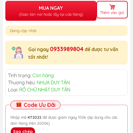
MUA NGAY
Thêm vào giỏ
(Giao tận nơi hoặc lấy tại cửa hàng)
Đang cập nhật
0933989804
Gọi ngay
để được tư vấn
tốt nhất!
Tình trạng:
Còn hàng
Thương hiệu:
NHỰA DUY TÂN
Loại:
RỔ CHỮ NHẬT DUY TÂN
Code Ưu Đãi
Nhập mã
KT2022
để được giảm ngay 100k (áp dụng cho các
đơn hàng trên 2000k)
Sao chép