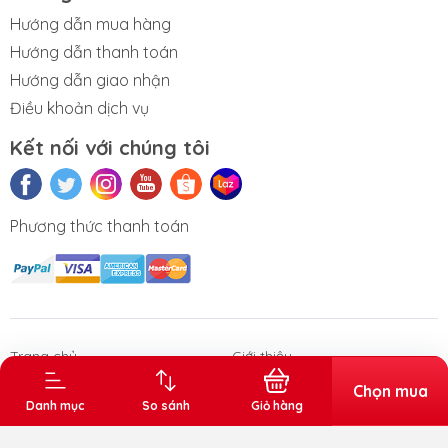
Hướng dẫn mua hàng
Hướng dẫn thanh toán
Hướng dẫn giao nhận
Điều khoản dịch vụ
Kết nối với chúng tôi
Phương thức thanh toán
n phẩm Văn
Thùng rác gia
Sóng nhựa
Thùng đá
Thùng tr
phòng
dụng - công
vuông
nghiệp
Trang chủ
Giới thiệu
Sản phẩm
Chọn mua
Danh mục
So sánh
Giỏ hàng
Bản quyền thuộc về Kiến Tân. Cung cấp bởi Sapo.