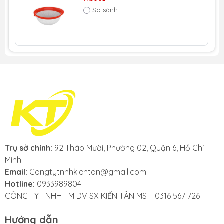
So sánh
Trụ sở chính:
92 Tháp Mười, Phường 02, Quận 6, Hồ Chí
Minh
Email:
Congtytnhhkientan@gmail.com
Hotline:
0933989804
CÔNG TY TNHH TM DV SX KIẾN TÂN MST: 0316 567 726
Hướng dẫn