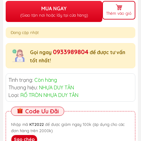
MUA NGAY
Thêm vào giỏ
(Giao tận nơi hoặc lấy tại cửa hàng)
Đang cập nhật
0933989804
Gọi ngay
để được tư vấn
tốt nhất!
Tình trạng:
Còn hàng
Thương hiệu:
NHỰA DUY TÂN
Loại:
RỔ TRÒN NHỰA DUY TÂN
Code Ưu Đãi
Nhập mã
KT2022
để được giảm ngay 100k (áp dụng cho các
đơn hàng trên 2000k)
Sao chép