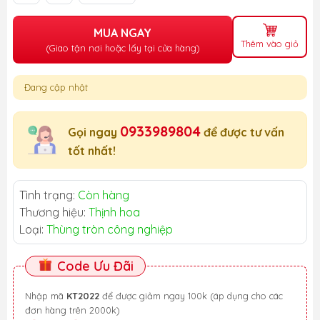
MUA NGAY
Thêm vào giỏ
(Giao tận nơi hoặc lấy tại cửa hàng)
Đang cập nhật
0933989804
Gọi ngay
để được tư vấn
tốt nhất!
Tình trạng:
Còn hàng
Thương hiệu:
Thịnh hoa
Loại:
Thùng tròn công nghiệp
Code Ưu Đãi
Nhập mã
KT2022
để được giảm ngay 100k (áp dụng cho các
đơn hàng trên 2000k)