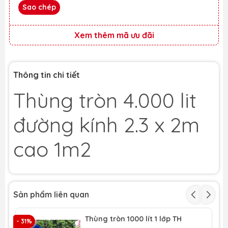
Sao chép
Xem thêm mã ưu đãi
Thông tin chi tiết
Thùng tròn 4.000 lit
đường kính 2.3 x 2m
cao 1m2
Sản phẩm liên quan
Thùng tròn 1000 lít 1 lớp TH
- 31%
- 