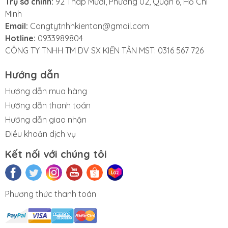
Trụ sở chính:
92 Tháp Mười, Phường 02, Quận 6, Hồ Chí
Minh
Email:
Congtytnhhkientan@gmail.com
Hotline:
0933989804
CÔNG TY TNHH TM DV SX KIẾN TÂN MST: 0316 567 726
Hướng dẫn
Hướng dẫn mua hàng
Hướng dẫn thanh toán
Hướng dẫn giao nhận
Điều khoản dịch vụ
Kết nối với chúng tôi
Phương thức thanh toán
n phẩm Văn
Thùng rác gia
Sóng nhựa
Thùng đá
Thùng tr