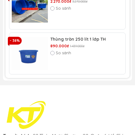
2.270.000₫
3.270.000₫
So sánh
Thùng tròn 250 lít 1 lớp TH
- 38%
- 
890.000₫
1.439.000₫
So sánh