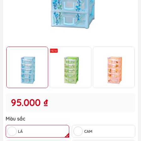
95.000 ₫
Màu sắc
LÁ
CAM