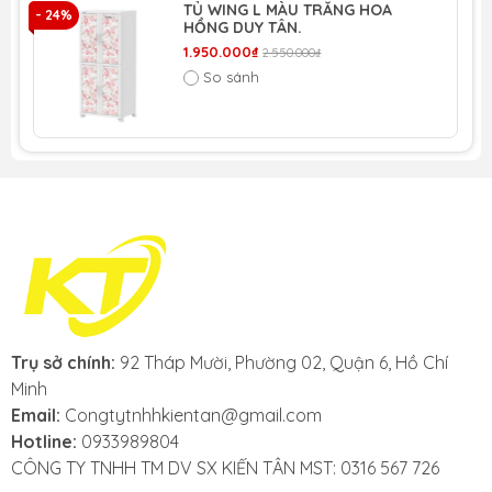
TỦ WING L MÀU TRẮNG HOA
- 24%
- 
HỒNG DUY TÂN.
1.950.000₫
2.550.000₫
So sánh
Trụ sở chính:
92 Tháp Mười, Phường 02, Quận 6, Hồ Chí
Minh
Email:
Congtytnhhkientan@gmail.com
Hotline:
0933989804
CÔNG TY TNHH TM DV SX KIẾN TÂN MST: 0316 567 726