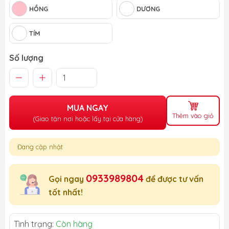
HỒNG
DƯƠNG
TÍM
Số lượng
MUA NGAY
Thêm vào giỏ
(Giao tận nơi hoặc lấy tại cửa hàng)
Đang cập nhật
0933989804
Gọi ngay
để được tư vấn
tốt nhất!
Tình trạng:
Còn hàng