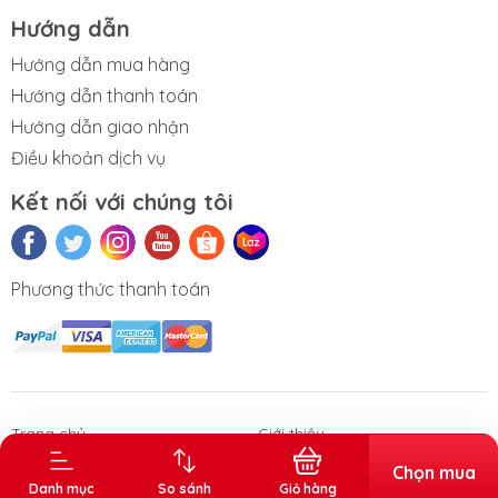
Hướng dẫn
Hướng dẫn mua hàng
Hướng dẫn thanh toán
Hướng dẫn giao nhận
Điều khoản dịch vụ
Kết nối với chúng tôi
Phương thức thanh toán
n phẩm Văn
Thùng rác gia
Sóng nhựa
Thùng đá
Thùng tr
phòng
dụng - công
vuông
nghiệp
Trang chủ
Giới thiệu
Sản phẩm
Chọn mua
Danh mục
So sánh
Giỏ hàng