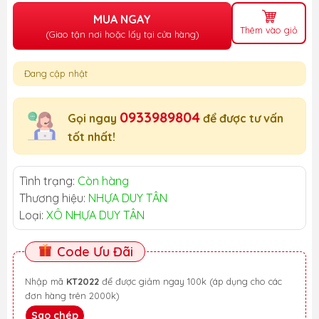
MUA NGAY
Thêm vào giỏ
(Giao tận nơi hoặc lấy tại cửa hàng)
Đang cập nhật
0933989804
Gọi ngay
để được tư vấn
tốt nhất!
Tình trạng:
Còn hàng
Thương hiệu:
NHỰA DUY TÂN
Loại:
XÔ NHỰA DUY TÂN
Code Ưu Đãi
Nhập mã
KT2022
để được giảm ngay 100k (áp dụng cho các
đơn hàng trên 2000k)
Sao chép