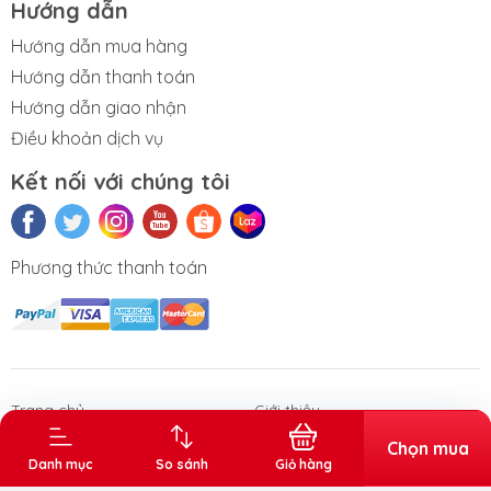
Hướng dẫn
Hướng dẫn mua hàng
Hướng dẫn thanh toán
Hướng dẫn giao nhận
Điều khoản dịch vụ
Kết nối với chúng tôi
Phương thức thanh toán
n phẩm Văn
Thùng rác gia
Sóng nhựa
Thùng đá
Thùng tr
phòng
dụng - công
vuông
nghiệp
Trang chủ
Giới thiệu
Sản phẩm
Chọn mua
Danh mục
So sánh
Giỏ hàng