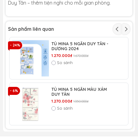
Duy Tân – thêm tiện nghi cho mỗi gian phòng.
Sản phẩm liên quan
TỦ MINA 5 NGĂN DUY TÂN -
- 24%
- 
DƯƠNG 2024
1.270.000₫
1.670.000₫
So sánh
TỦ MINA 5 NGĂN MÀU XÁM
- 6%
- 
DUY TÂN
1.270.000₫
1.350.000₫
So sánh