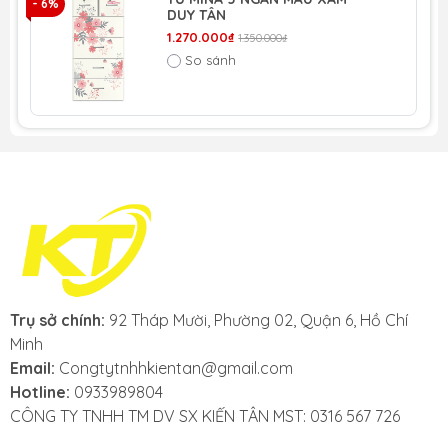
- 6%
- 
DUY TÂN
1.270.000₫
1.350.000₫
So sánh
Trụ sở chính:
92 Tháp Mười, Phường 02, Quận 6, Hồ Chí
Minh
Email:
Congtytnhhkientan@gmail.com
Hotline:
0933989804
CÔNG TY TNHH TM DV SX KIẾN TÂN MST: 0316 567 726