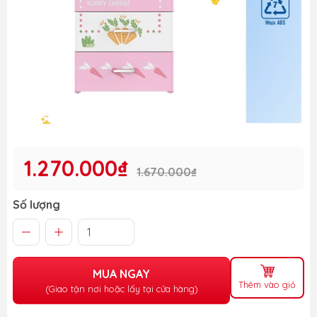
1.270.000₫
1.670.000₫
Số lượng
MUA NGAY
Thêm vào giỏ
(Giao tận nơi hoặc lấy tại cửa hàng)