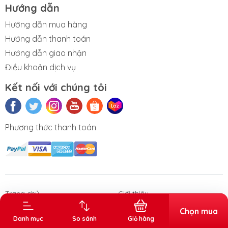
Hướng dẫn
Hướng dẫn mua hàng
Hướng dẫn thanh toán
Hướng dẫn giao nhận
Điều khoản dịch vụ
Kết nối với chúng tôi
Phương thức thanh toán
n phẩm Văn
Thùng rác gia
Sóng nhựa
Thùng đá
Thùng tr
phòng
dụng - công
vuông
nghiệp
Trang chủ
Giới thiệu
Sản phẩm
Chọn mua
Danh mục
So sánh
Giỏ hàng