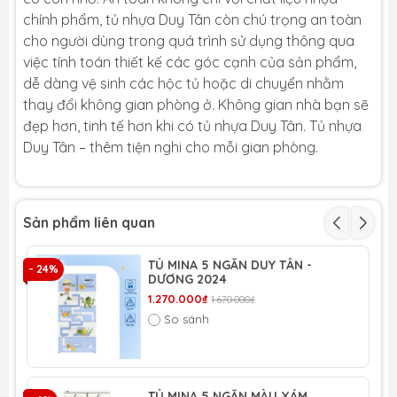
chính phẩm, tủ nhựa Duy Tân còn chú trọng an toàn
cho người dùng trong quá trình sử dụng thông qua
việc tính toán thiết kế các góc cạnh của sản phẩm,
dễ dàng vệ sinh các hộc tủ hoặc di chuyển nhằm
thay đổi không gian phòng ở. Không gian nhà bạn sẽ
đẹp hơn, tinh tế hơn khi có tủ nhựa Duy Tân. Tủ nhựa
Duy Tân – thêm tiện nghi cho mỗi gian phòng.
Sản phẩm liên quan
TỦ MINA 5 NGĂN DUY TÂN -
- 24%
- 
DƯƠNG 2024
1.270.000₫
1.670.000₫
So sánh
TỦ MINA 5 NGĂN MÀU XÁM